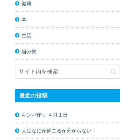
健康
本
生活
編み物
最近の投稿
キンパ作り ４月１日
人生なにが起こるか分からない！