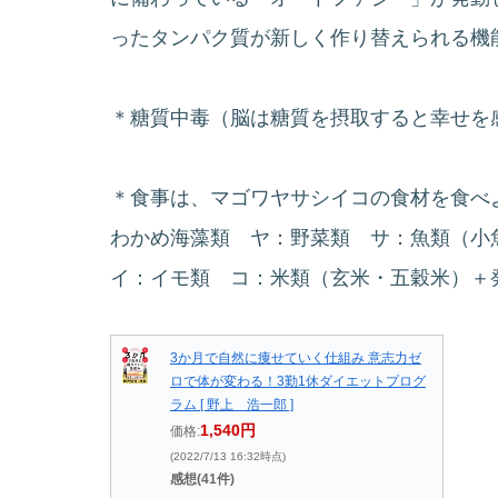
ったタンパク質が新しく作り替えられる機
＊糖質中毒（脳は糖質を摂取すると幸せを
＊食事は、マゴワヤサシイコの食材を食べ
わかめ海藻類 ヤ：野菜類 サ：魚類（
イ：イモ類 コ：米類（玄米・五穀米）＋
3か月で自然に痩せていく仕組み 意志力ゼ
ロで体が変わる！3勤1休ダイエットプログ
ラム [ 野上 浩一郎 ]
1,540円
価格:
(2022/7/13 16:32時点)
感想(41件)