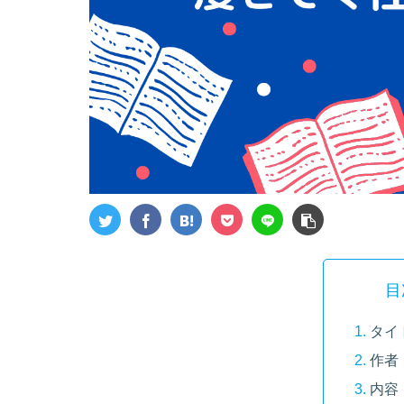
目
タイ
作者
内容