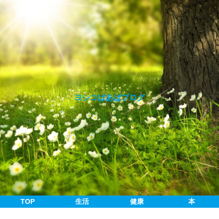
ヨシコばあばブログ
TOP
生活
健康
本