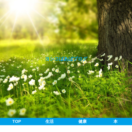
ヨシコばあばブログ
TOP
生活
健康
本