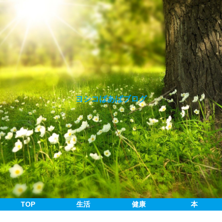
ヨシコばあばブログ
TOP
生活
健康
本