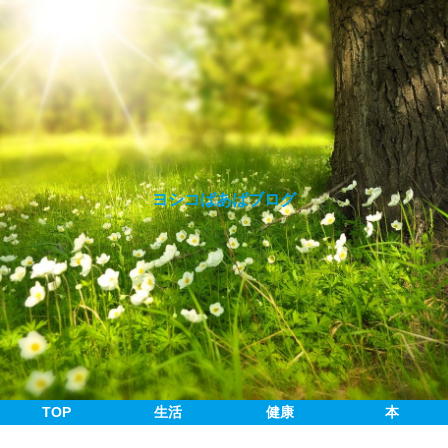
ヨシコばあばブログ
TOP
生活
健康
本