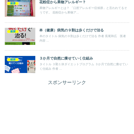
花粉症から果物アレルギー？
健康
果物アレルギーとは？ 「口腔アレルギー症候群」と言われてるそ
うです。 花粉症から果物ア...
本（健康）病気の９割は歩くだけで治る
健康
本のタイトル 病気の９割は歩くだけで治る 作者 長尾和広 医者
内容 ...
３か月で自然に痩せていく仕組み
健康
タイトル ３勤１休ダイエットプログラム ３か月で自然に痩せてい
く仕組み 作者 ...
スポンサーリンク