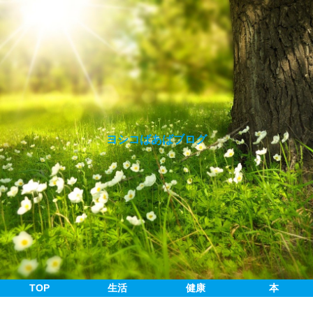
ヨシコばあばブログ
TOP
生活
健康
本