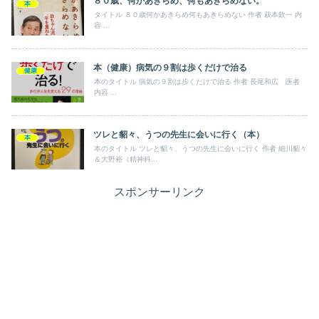
８０歳、何かあきらめ、何もあきらめない。
本
タイトル ８０歳何かあきらめ何もあきらめない 作者 萩本欽一 内
容 ...
本（健康）病気の９割は歩くだけで治る
健康
本のタイトル 病気の９割は歩くだけで治る 作者 長尾和広 医者
内容 ...
ツレと貂々、うつの先生に会いに行く（本）
本
本のタイトル ツレと貂々、うつの先生に会いに行く 作者 細川貂々
＆大野裕（精神科...
スポンサーリンク