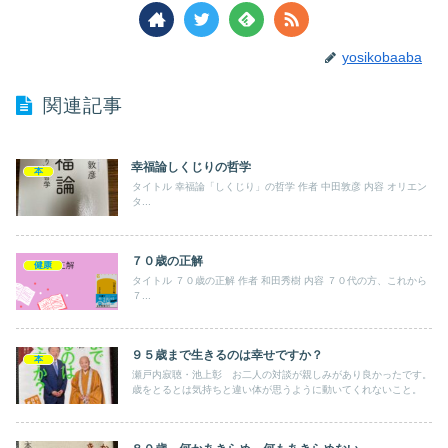
yosikobaaba
関連記事
幸福論しくじりの哲学
本
タイトル 幸福論「しくじり」の哲学 作者 中田敦彦 内容 オリエン
タ...
７０歳の正解
健康
タイトル ７０歳の正解 作者 和田秀樹 内容 ７０代の方、これから
７...
９５歳まで生きるのは幸せですか？
本
瀬戸内寂聴・池上彰 お二人の対談が親しみがあり良かったです。
歳をとるとは気持ちと違い体が思うように動いてくれないこと。