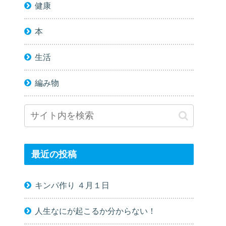
健康
本
生活
編み物
最近の投稿
キンパ作り ４月１日
人生なにが起こるか分からない！