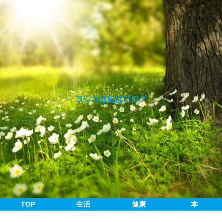
ヨシコばあばブログ
TOP
生活
健康
本