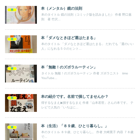
本（メンタル）鏡の法則
本
本のタイトル 鏡の法則（コミック版を読みました） 作者 野口嘉
則 著 竹沢...
本「ダメなときほど運はたまる」
本
本のタイトル 「ダメなときほど運はたまる」 だれでも「運のいい
人」になれる５０のヒント...
本「無敵！のズボラルーティン」
本
タイトル 無敵！のズボラルーティン 作者 ズボラニスト timo
YouTube...
本の紹介です。名前で損してませんか？
本
得するなまえ✖️損するなまえ 作者「山本若世」さんの本です。 テ
レビで人気の「いろはに...
本（生活）「８９歳、ひとり暮らし。」
本
本のタイトル ８９歳、ひとり暮らし。 作者 大崎寛子 内容 ７８歳
で...