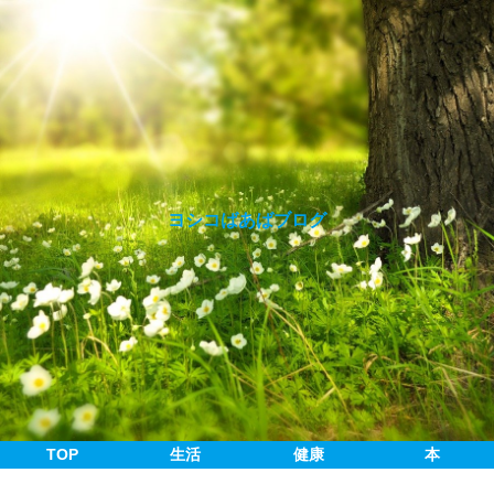
ヨシコばあばブログ
TOP
生活
健康
本