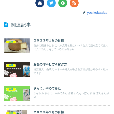
yosikobaaba
関連記事
２０２３年１月の目標
生活
自分の機嫌をとる これが意外と難しい〜！なんで腹を立てて主人
に八つ当たりをしているのか分から...
お金の増やし方＆稼ぎ方
生活
堀江貴文・山崎元 マネーの達人が教える方法が分かりやすく載っ
てます
さらに、やめてみた
生活
タイトル さらに、やめてみた 作者 わたなべぽん 内容 ぽんさんが
や...
２０２３年２月の目標
生活