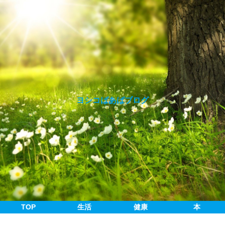
ヨシコばあばブログ
TOP
生活
健康
本