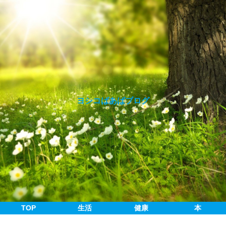
ヨシコばあばブログ
TOP
生活
健康
本