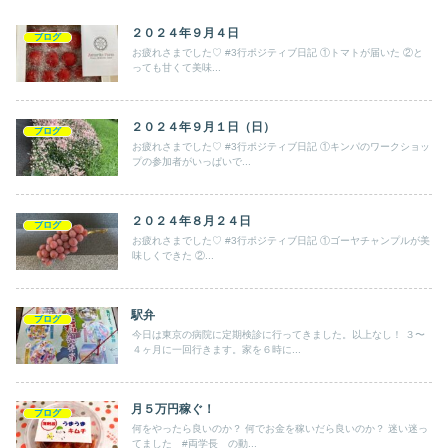
２０２４年９月４日
ブログ
お疲れさまでした♡ #3行ポジティブ日記 ①トマトが届いた ②と
っても甘くて美味...
２０２４年９月１日（日）
ブログ
お疲れさまでした♡ #3行ポジティブ日記 ①キンパのワークショッ
プの参加者がいっぱいで...
２０２４年８月２４日
ブログ
お疲れさまでした♡ #3行ポジティブ日記 ①ゴーヤチャンプルが美
味しくできた ②...
駅弁
ブログ
今日は東京の病院に定期検診に行ってきました。以上なし！ ３〜
４ヶ月に一回行きます。家を６時に...
月５万円稼ぐ！
ブログ
何をやったら良いのか？ 何でお金を稼いだら良いのか？ 迷い迷っ
てました #両学長 の動...