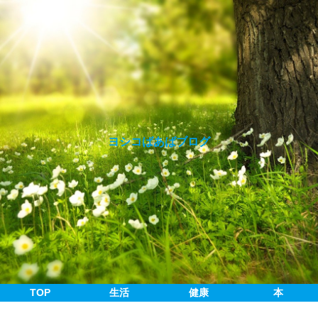
ヨシコばあばブログ
TOP
生活
健康
本