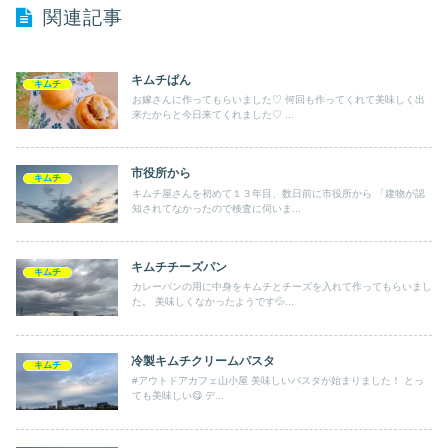
関連記事
キムチぱん
キムチ
お嫁さんに作ってもらいました♡ 何回も作ってくれて美味しく出
来たからと今日来てくれました♡ ...
市役所から
キムチ
キムチ屋さんを初めて１３年目、数日前に市役所から 「建物が認
知されてなかったので検査に伺いま...
キムチチーズパン
キムチ
カレーパンの用に中身をキムチとチーズを入れて作ってもらいまし
た。 美味しくなかったようです💦...
冷製キムチクリームパスタ
キムチ
#アウトドアカフェ山小屋 美味しいパスタが始まりました！ とっ
ても美味しい😋 デ...