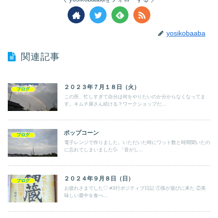
yosikobaaba
関連記事
２０２３年７月１８日（火）
ブログ
この所、忙しすぎて自分は何をやりたいのか分からなくなってま
す。キムチ屋さん続ける？ワークショップだ...
ポップコーン
ブログ
電子レンジで作りました。いただいた時にワット数と時間聞いたの
に忘れてしまいました💦 「音がし...
２０２４年９月８日（日）
ブログ
お疲れさまでした♡ #3行ポジティブ日記 ①孫が遊びに来た ②美
味しい最中を食べ...