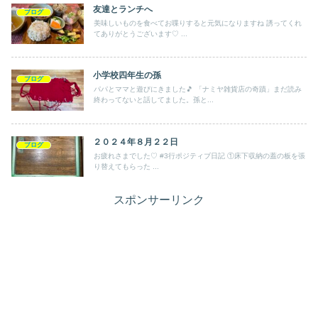
友達とランチへ
ブログ
美味しいものを食べてお喋りすると元気になりますね 誘ってくれ
てありがとうございます♡ ...
小学校四年生の孫
ブログ
パパとママと遊びにきました🎵 「ナミヤ雑貨店の奇蹟」まだ読み
終わってないと話してました。孫と...
２０２４年８月２２日
ブログ
お疲れさまでした♡ #3行ポジティブ日記 ①床下収納の蓋の板を張
り替えてもらった ...
スポンサーリンク