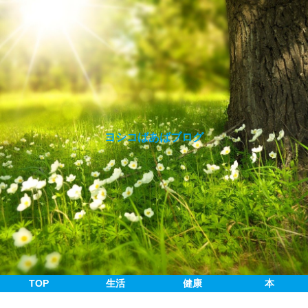
ヨシコばあばブログ
TOP
生活
健康
本