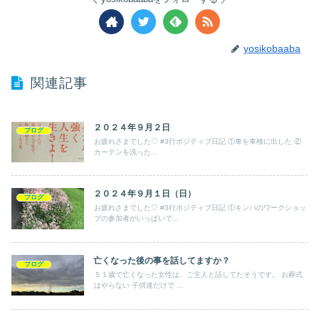
yosikobaaba
関連記事
２０２４年９月２日
ブログ
お疲れさまでした♡ #3行ポジティブ日記 ①車を車検に出した ②
カーテンを洗った...
２０２４年９月１日（日）
ブログ
お疲れさまでした♡ #3行ポジティブ日記 ①キンパのワークショッ
プの参加者がいっぱいで...
亡くなった後の事を話してますか？
ブログ
５１歳で亡くなった女性は、ご主人と話してたそうです。 お葬式
はやらない 子供達だけで ...