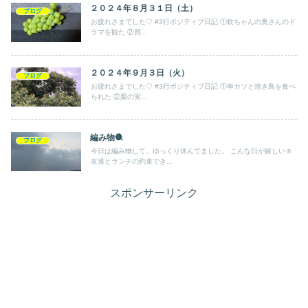
２０２４年８月３１日（土）
ブログ
お疲れさまでした♡ #3行ポジティブ日記 ①欽ちゃんの奥さんのド
ラマを観た ②買...
２０２４年９月３日（火）
ブログ
お疲れさまでした♡ #3行ポジティブ日記 ①串カツと焼き鳥を食べ
られた ②栗の実...
編み物🧶
ブログ
今日は編み物して、ゆっくり休んでました。 こんな日が嬉しい☺️
友達とランチの約束でき...
スポンサーリンク