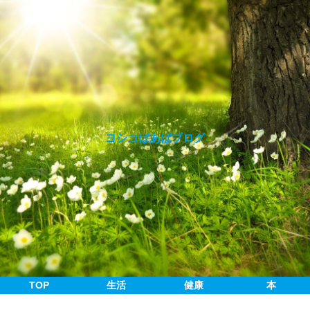
ヨシコばあばブログ
TOP
生活
健康
本