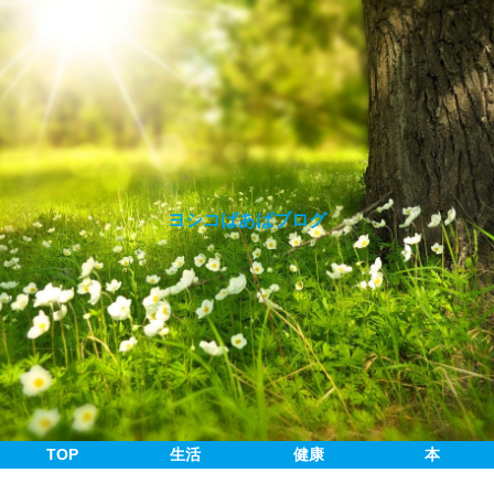
ヨシコばあばブログ
TOP
生活
健康
本