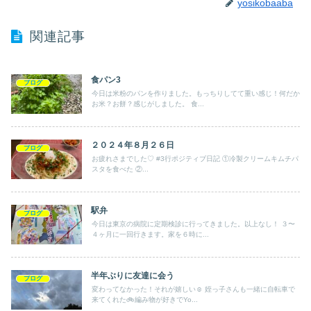
yosikobaaba
関連記事
食パン3
ブログ
今日は米粉のパンを作りました。もっちりしてて重い感じ！何だか
お米？お餅？感じがしました。 食...
２０２４年８月２６日
ブログ
お疲れさまでした♡ #3行ポジティブ日記 ①冷製クリームキムチパ
スタを食べた ②...
駅弁
ブログ
今日は東京の病院に定期検診に行ってきました。以上なし！ ３〜
４ヶ月に一回行きます。家を６時に...
半年ぶりに友達に会う
ブログ
変わってなかった！それが嬉しい☺️ 姪っ子さんも一緒に自転車で
来てくれた🚲編み物が好きでYo...