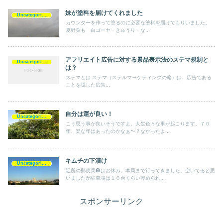
妹が塗料を届けてくれました
Uncategorized
カウンターを作って塗るのに必要な塗料を届けてもりいました。
夏野菜も 白ゴーヤ・きゅうり・な...
アフリエイト広告に対する景品表示法のステマ規制と
Uncategorized
は？
ステマとは ステマ（ステルマーケティングの略）は、広告である
ことを隠した広告...
自分は運が良い！
Uncategorized
こう思う事が良いそうですよ。人生色々な事が起こります。７０
年、楽な年はあったのかなぁ〜？なかったよ...
キムチの下漬け
Uncategorized
近所の郵便局🏣はお休み、本局まで行ってきました。空いてると思
いましたが駐車場は１０台くらい停められ...
スポンサーリンク