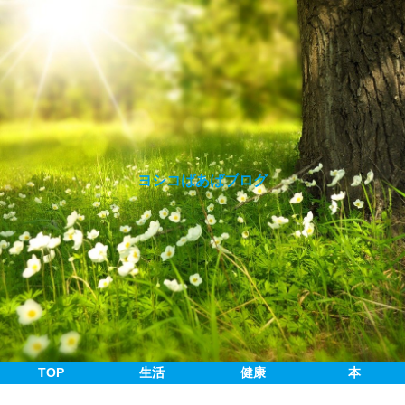
ヨシコばあばブログ
TOP
生活
健康
本