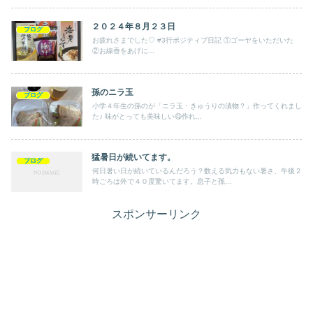
２０２４年８月２３日
ブログ
お疲れさまでした♡ #3行ポジティブ日記 ①ゴーヤをいただいた
②お線香をあげに...
孫のニラ玉
ブログ
小学４年生の孫のが「ニラ玉・きゅうりの漬物？」作ってくれまし
た♪ 味がとっても美味しい😋作れ...
猛暑日が続いてます。
ブログ
何日暑い日が続いているんだろう？数える気力もない暑さ、午後２
時ごろは外で４０度驚いてます。息子と孫...
スポンサーリンク