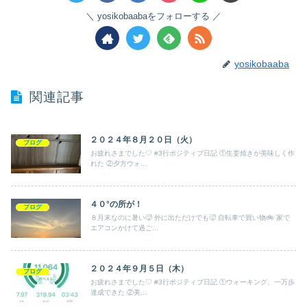
yosikobaabaをフォローする
yosikobaaba
関連記事
２０２４年８月２０日（火）
ブログ
お疲れさまでした♡ #3行ポジティブ日記 ①生姜焼きが美味しく作
れた ②夕方ウォ...
４０°の所が！
ブログ
８月末なのに暑い🥵 外に出ただけでも🥵 自転車で買い物🚲 家で
エアコンかけて過ご...
２０２４年９月５日（木）
ブログ
お疲れさまでした♡ #3行ポジティブ日記 ①ウォーキング、一万歩
達成できた ②美...