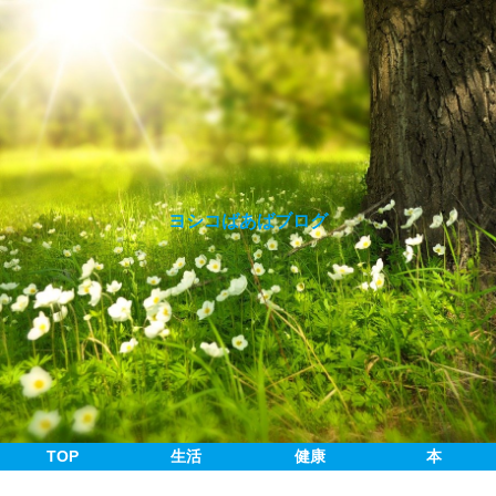
ヨシコばあばブログ
TOP
生活
健康
本