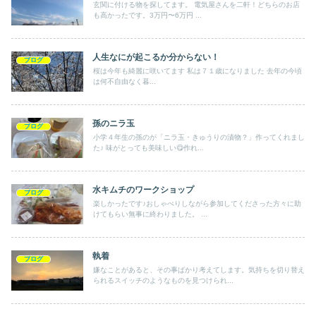
玄関に付ける物を探してます。 電気屋さんを二軒！どちらのお店
も高かったです。3万円〜6万円 ...
人生なにが起こるか分からない！
ブログ
桜は今年も綺麗に咲いてます 私は７１歳になりました 去年の今頃
は何不自由なく暮...
孫のニラ玉
ブログ
小学４年生の孫のが「ニラ玉・きゅうりの漬物？」作ってくれまし
た♪ 味がとっても美味しい😋作れ...
水キムチのワークショップ
ブログ
楽しかったです♪おしゃべりしながら参加してくださった方々に助
けてもらい無事に終わりました。 ...
執着
ブログ
嫌なことがあると、その事ばかり考えてします。気持ちを切り替え
られるスイッチのようなものを見つけられ...