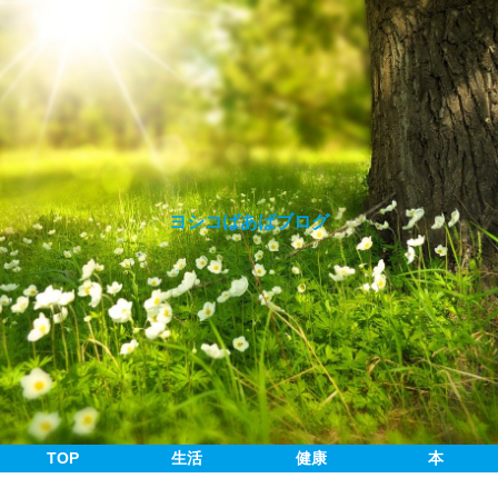
ヨシコばあばブログ
TOP
生活
健康
本